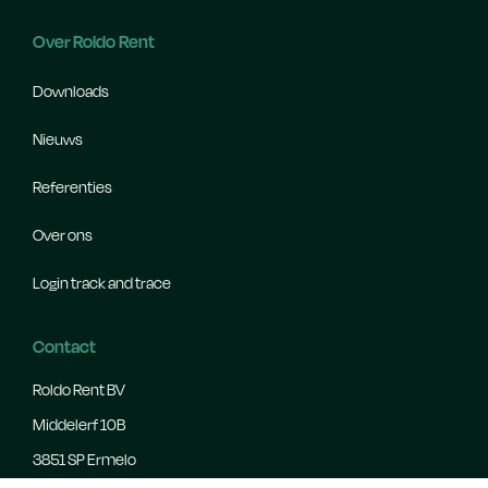
Over Roldo Rent
Downloads
Nieuws
Referenties
Over ons
Login track and trace
Contact
Roldo Rent BV
Middelerf 10B
3851 SP Ermelo